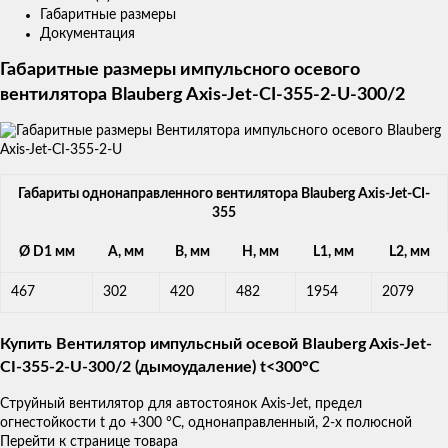
Габаритные размеры
Документация
Габаритные размеры импульсного осевого
вентилятора Blauberg Axis-Jet-CI-355-2-U-300/2
Габариты однонаправленного вентилятора Blauberg Axis-Jet-CI-
355
Ø D1 мм
A, мм
B, мм
H, мм
L1, мм
L2, мм
467
302
420
482
1954
2079
Купить Вентилятор импульсный осевой Blauberg Axis-Jet-
CI-355-2-U-300/2 (дымоудаление) t<300°С
Струйный вентилятор для автостоянок Axis-Jet, предел
огнестойкости t до +300 °С, однонаправленный, 2-х полюсной
Перейти к странице товара