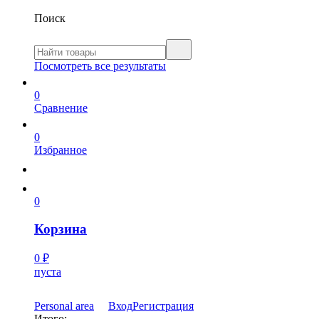
Поиск
Посмотреть все результаты
0
Сравнение
0
Избранное
0
Корзина
0
₽
пуста
Personal area
Вход
Регистрация
Итого: