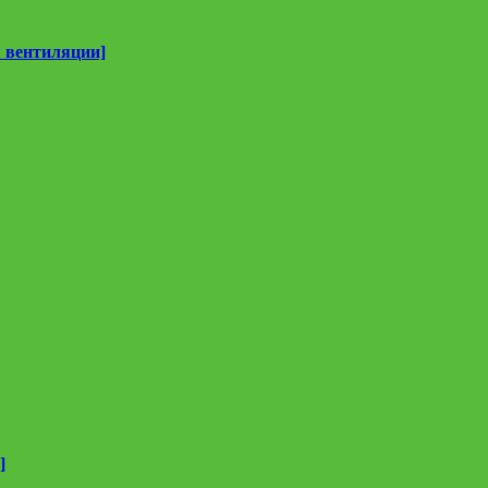
 вентиляции]
]