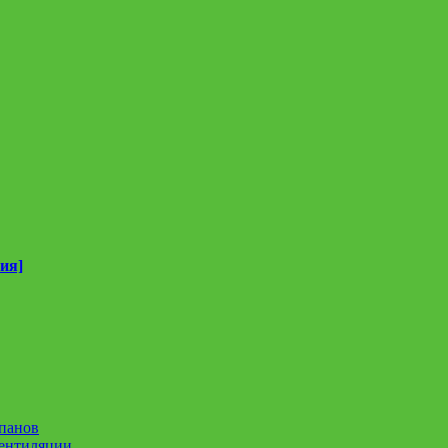
ия]
панов
вентиляции