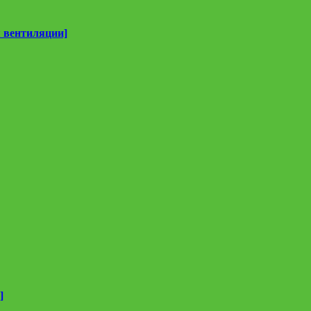
 вентиляции]
]