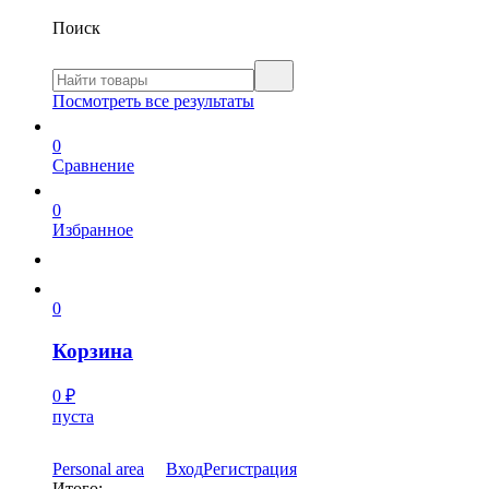
Поиск
Посмотреть все результаты
0
Сравнение
0
Избранное
0
Корзина
0
₽
пуста
Personal area
Вход
Регистрация
Итого: