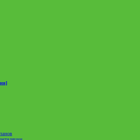
ия]
панов
вентиляции