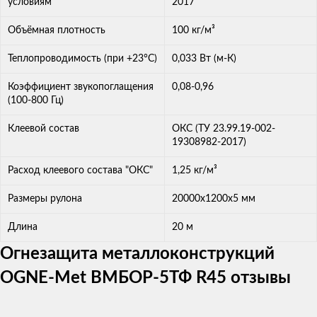
условиям
2017
Объёмная плотность
100 кг/м³
Теплопроводимость (при +23°С)
0,033 Вт (м-К)
Коэффициент звукопоглащения
0,08-0,96
(100-800 Гц)
Клеевой состав
ОКС (ТУ 23.99.19-002-
19308982-2017)
Расход клеевого состава "ОКС"
1,25 кг/м³
Размеры рулона
20000х1200х5 мм
Длина
20 м
Огнезащита металлоконструкций
OGNE-Met ВМБОР-5ТФ R45 отзывы