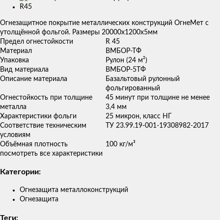
товаров
Огнезащитное покрытие металлических конструкций ОгнеМет с
утолщённой фольгой. Размеры 20000х1200х5мм
Предел огнестойкости
R 45
Материал
ВМБОР-ТФ
Упаковка
Рулон (24 м²)
Вид материала
ВМБОР-5ТФ
Описание материала
Базальтовый рулонный
фольгированный
Огнестойкость при толщине
45 минут при толщине не менее
металла
3,4 мм
Характеристики фольги
25 микрон, класс НГ
Соответствие техническим
ТУ 23.99.19-001-19308982-2017
условиям
Объёмная плотность
100 кг/м³
посмотреть все характеристики
Категории:
Огнезащита металлоконструкций
Огнезащита
Теги: