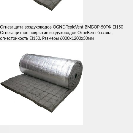
Огнезащита воздуховодов OGNE-TeploVent ВМБОР-50ТФ EI150
Огнезащитное покрытие воздуховодов ОгнеВент базальт,
огнестойкость EI150. Размеры 6000х1200х50мм