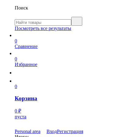
Поиск
Посмотреть все результаты
0
Сравнение
0
Избранное
0
Корзина
0
₽
пуста
Personal area
Вход
Регистрация
Итого: