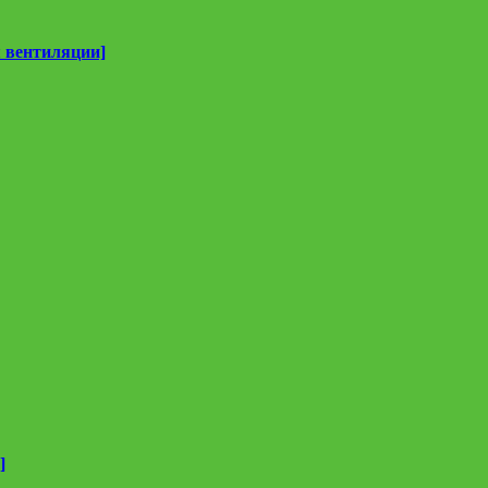
 вентиляции]
]