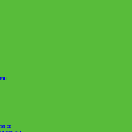
ия]
панов
вентиляции