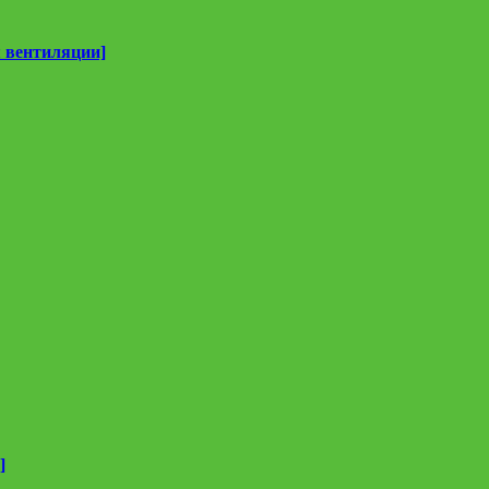
 вентиляции]
]