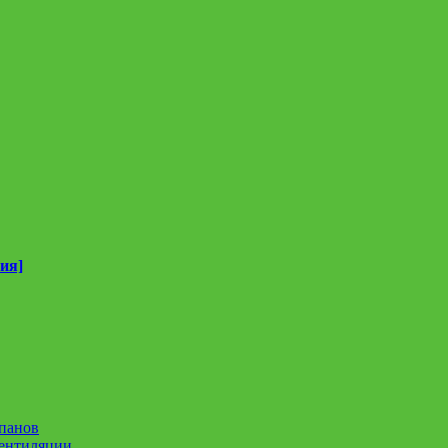
ия]
панов
вентиляции