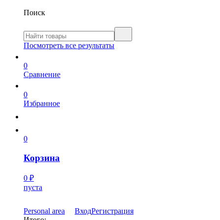
Поиск
Посмотреть все результаты
0
Сравнение
0
Избранное
0
Корзина
0
₽
пуста
Personal area
Вход
Регистрация
Итого: