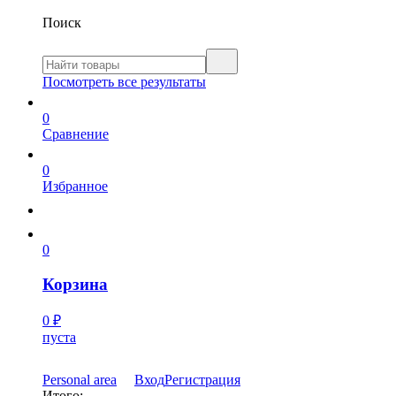
Поиск
Посмотреть все результаты
0
Сравнение
0
Избранное
0
Корзина
0
₽
пуста
Personal area
Вход
Регистрация
Итого: