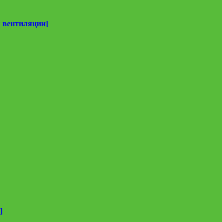
 вентиляции]
]