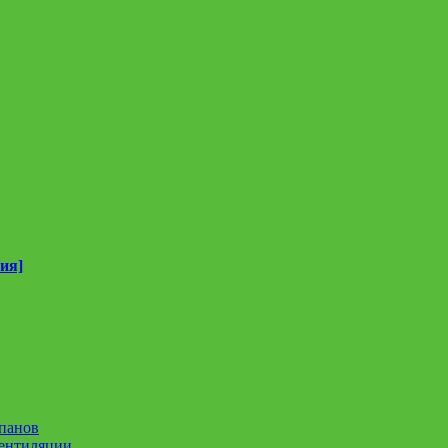
ия]
панов
вентиляции