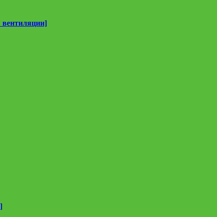
 вентиляции]
]