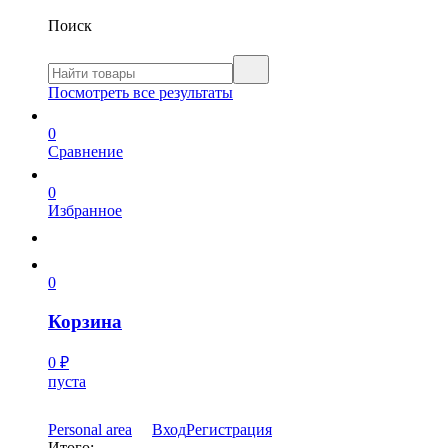
Поиск
Посмотреть все результаты
0
Сравнение
0
Избранное
0
Корзина
0
₽
пуста
Personal area
Вход
Регистрация
Итого: