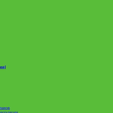
ия]
панов
вентиляции