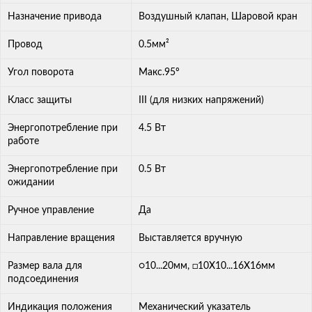
Назначение привода
Воздушный клапан, Шаровой кран
Провод
0.5мм²
Угол поворота
Макс.95º
Класс защиты
III (для низких напряжений)
Энергопотребление при
4.5 Вт
работе
Энергопотребление при
0.5 Вт
ожидании
Ручное управление
Да
Направление вращения
Выставляется вручную
Размер вала для
○10...20мм, □10X10...16X16мм
подсоединения
Индикация положения
Механический указатель