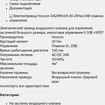
Схема подключения
Документация
Изображения
товаров
Электрический привод воздушного клапана для управления
заслонкой большого размера, аналоговое управление 0-10В +SPDT
Производитель
Hoocon
Крутящий момент
24 Нм
Управление
Плавное (0...10В)
Время срабатывания двигателя
160 сек
Напряжение питания
AC/DC 24В
Частота
50/60Гц
Максимальная площадь
4м²
заслонки
Наличие пружины
без возвратной пружины
Назначение привода
Воздушный клапан, Шаровой
кран
посмотреть все характеристики
Категории:
На заслонку воздушного клапана