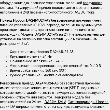
оборудование для плавного управления заслонкой
воздушного
клапана
.
Регулирующий привод
подключается к сети питания с
напряжением 24В переменного/постоянного (AC/DC) тока.
Привод Hoocon DA24MU24-AS без возвратной пружины
имеет
плавное управление (0-10V), перевод заслонки на нужный угол
производит двигатель, при отключении питания ничего не
происходит. Модель DA24MU24-AS на 24 Нм предназначена для
установки на заслонку клапана вентиляции с максимальным
размером ~4.5 м².
Характеристики Hoocon DA24MU24-AS:
Крутящий момент - 24 Нм
Номинальное напряжение - 24 В
Управление: пропорциональное, постоянный ток 0...10 В
Время срабатывания: 160 сек. (90°)
Ручное управление - кнопка с самовозвратом
Реверсивный привод DA24MU24-AS
без возвратной пружины
имеет встроенные концевые выключатели (SPDT), подключив
которые можно удалённо знать о текущем состоянии воздушной
заслонки (открыто или закрыто). Недорогая модель без
переключателей на 24 нм -
DA24MU24-A
.
Электроприводы Hoocon
серии DA широко применяются на
круглых воздушных клапанах