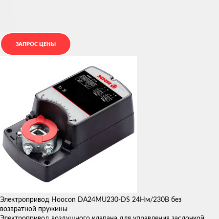
Электропривод Hoocon DA24MU230-DS 24Нм/230В без
возвратной пружины
Электропривод воздушного клапана для управления заслонкой