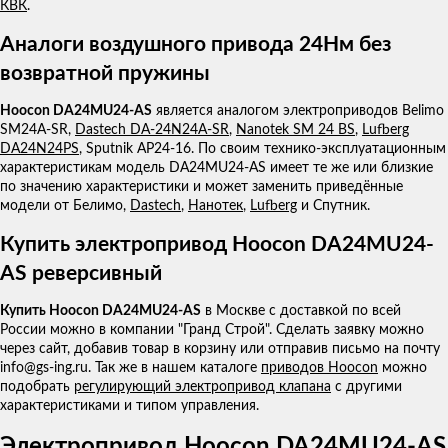
КВК
.
Аналоги воздушного привода 24Нм без
возвратной пружины
Hoocon DA24MU24-AS
является аналогом электроприводов Belimo
SM24A-SR,
Dastech DA-24N24A-SR
,
Nanotek SM 24 BS
,
Lufberg
DA24N24PS
, Sputnik AP24-16. По своим технико-эксплуатационным
характеристикам модель DA24MU24-AS имеет те же или близкие
по значению характеристики и может заменить приведённые
модели от Белимо,
Dastech
,
Нанотек
,
Lufberg
и Спутник.
Купить электропривод Hoocon DA24MU24-
AS реверсивный
Купить Hoocon DA24MU24-AS
в Москве с доставкой по всей
России можно в компании "Гранд Строй". Сделать заявку можно
через сайт, добавив товар в корзину или отправив письмо на почту
info@gs-ing.ru. Так же в нашем каталоге
приводов Hoocon
можно
подобрать
регулирующий электропривод клапана
с другими
характеристиками и типом управления.
Электропривод Hoocon DA24MU24-AS