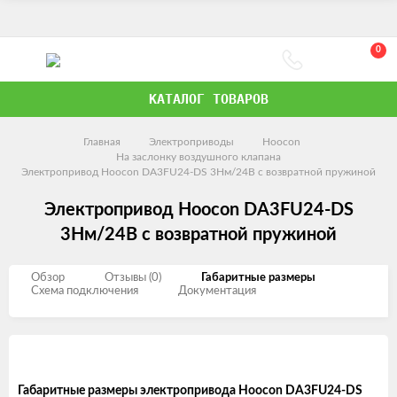
0
КАТАЛОГ ТОВАРОВ
Главная
Электроприводы
Hoocon
На заслонку воздушного клапана
Электропривод Hoocon DA3FU24-DS 3Нм/24В с возвратной пружиной
Электропривод Hoocon DA3FU24-DS
3Нм/24В с возвратной пружиной
Обзор
Отзывы (0)
Габаритные размеры
Схема подключения
Документация
Габаритные размеры электропривода Hoocon DA3FU24-DS