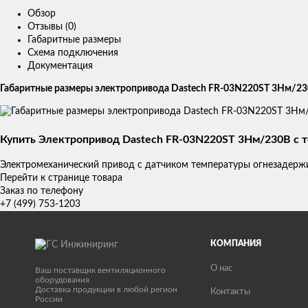
Обзор
Отзывы (0)
Габаритные размеры
Схема подключения
Документация
Габаритные размеры электропривода Dastech FR-03N220ST 3Нм/23
Купить Электропривод Dastech FR-03N220ST 3Нм/230В с 
Электромеханический привод с датчиком температуры огнезадержи
Перейти к странице товара
Заказ по телефону
+7 (499) 753-1203
КОМПАНИЯ
О нас
Ваш поставщик вентиляционного
оборудования
Доставка продукции в любой регион
Контакты
России