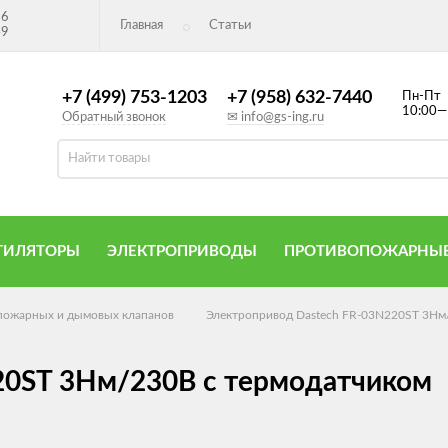
26
Главная
Статьи
49
+7 (499) 753-1203
+7 (958) 632-7440
Пн-Пт
10:00—
Обратный звонок
✉ info@gs-ing.ru
ТИЛЯТОРЫ
ЭЛЕКТРОПРИВОДЫ
ПРОТИВОПОЖАРНЫЕ
опожарных и дымовых клапанов
Электропривод Dastech FR-03N220ST 3Нм
20ST 3Нм/230В с термодатчиком