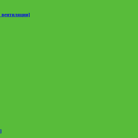
 вентиляции]
]