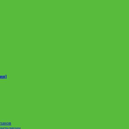
ия]
панов
вентиляции