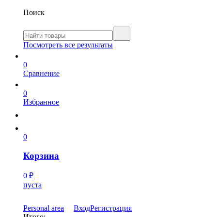
Поиск
Посмотреть все результаты
0
Сравнение
0
Избранное
0
Корзина
0
₽
пуста
Personal area
Вход
Регистрация
Итого: