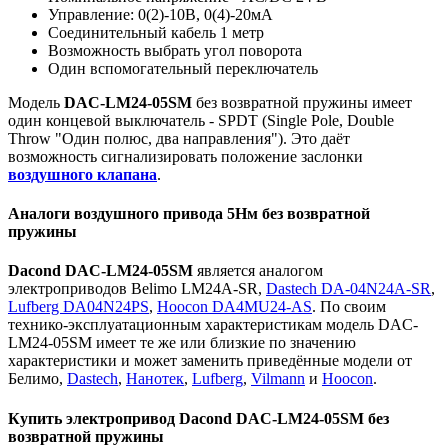
Управление: 0(2)-10В, 0(4)-20мА
Соединительный кабель 1 метр
Возможность выбрать угол поворота
Один вспомогательный переключатель
Модель
DAC-LM24-05SM
без возвратной пружины имеет
один концевой выключатель - SPDT (Single Pole, Double
Throw "Один полюс, два направления"). Это даёт
возможность сигнализировать положение заслонки
воздушного клапана
.
Аналоги воздушного привода 5Нм без возвратной
пружины
Dacond DAC-LM24-05SM
является аналогом
электроприводов Belimo LM24A-SR,
Dastech DA-04N24A-SR
,
Lufberg DA04N24PS
,
Hoocon DA4MU24-AS
. По своим
технико-эксплуатационным характеристикам модель DAC-
LM24-05SM имеет те же или близкие по значению
характеристики и может заменить приведённые модели от
Белимо,
Dastech
,
Нанотек
,
Lufberg
,
Vilmann
и
Hoocon
.
Купить электропривод Dacond DAC-LM24-05SM без
возвратной пружины