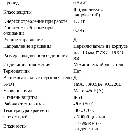
Провод
0.5мм²
III (для низких
Класс защиты
напряжений)
Энергопотребление при работе
1.5Вт
Энергопотребление при
0.7Вт
ожидании
Ручное управление
Да
Направление вращения
Переключатель на корпусе
○8...18 мм, □7X7...18X18
Размер вала для подсоединения
мм
Индикация положения
Механический указатель
Термодатчик
Нет
Вспомогательные переключатели
Да
SPDT
1mA…3(0.5)A, AC220В
Уровень шума
Макс. 45dB(A)
Степень защиты
IP54
Рабочая температура
-30~+50°С
Температура хранения
-40...+70°С
Срок службы
≥ 70000 циклов
5~95% RH без
Влажность
конденсации