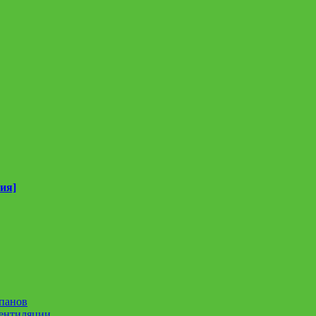
ия]
панов
вентиляции