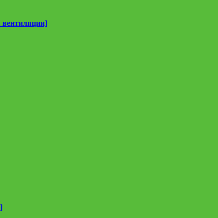
 вентиляции]
]