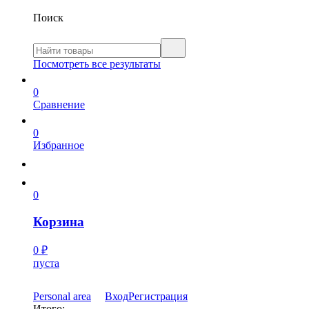
Поиск
Посмотреть все результаты
0
Сравнение
0
Избранное
0
Корзина
0
₽
пуста
Personal area
Вход
Регистрация
Итого: