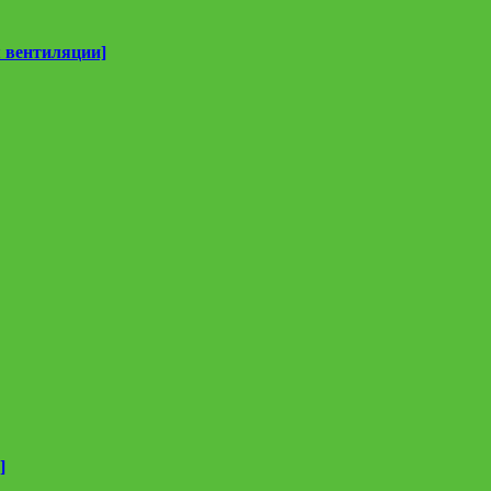
 вентиляции]
]