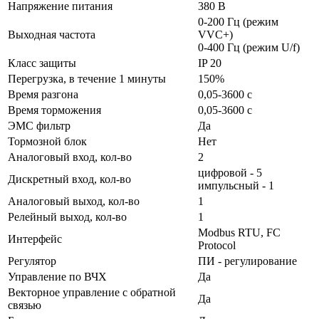
Напряжение питания
380 В
0-200 Гц (режим
Выходная частота
VVC+)
0-400 Гц (режим U/f)
Класс защиты
IP 20
Перегрузка, в течение 1 минуты
150%
Время разгона
0,05-3600 c
Время торможения
0,05-3600 c
ЭМС фильтр
Да
Тормозной блок
Нет
Аналоговый вход, кол-во
2
цифровой - 5
Дискретный вход, кол-во
импульсный - 1
Аналоговый выход, кол-во
1
Релейный выход, кол-во
1
Modbus RTU, FC
Интерфейс
Protocol
Регулятор
ПИ - регулирование
Управление по ВЧХ
Да
Векторное управление с обратной
Да
связью