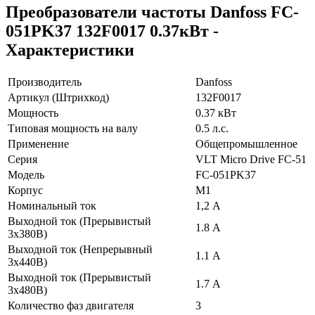
Преобразователи частоты Danfoss FC-
051PK37 132F0017 0.37кВт -
Характеристики
Производитель
Danfoss
Артикул (Штрихкод)
132F0017
Мощность
0.37 кВт
Типовая мощность на валу
0.5 л.с.
Применение
Общепромышленное
Серия
VLT Micro Drive FC-51
Модель
FC-051PK37
Корпус
М1
Номинальный ток
1,2 А
Выходной ток (Прерывистый
1.8 А
3x380В)
Выходной ток (Непрерывный
1.1 А
3x440В)
Выходной ток (Прерывистый
1.7 А
3x480В)
Количество фаз двигателя
3