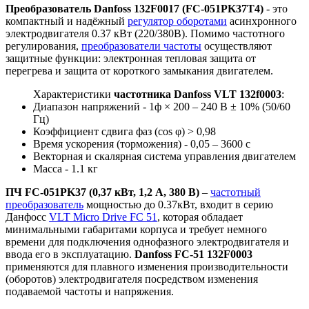
Преобразователь Danfoss 132F0017 (FC-051PK37T4)
- это
компактный и надёжный
регулятор оборотами
асинхронного
электродвигателя 0.37 кВт (220/380В). Помимо частотного
регулирования,
преобразователи частоты
осуществляют
защитные функции: электронная тепловая защита от
перегрева и защита от короткого замыкания двигателем.
Характеристики
частотника Danfoss VLT 132f0003
:
Диапазон напряжений - 1ф × 200 – 240 В ± 10% (50/60
Гц)
Коэффициент сдвига фаз (cos φ) > 0,98
Время ускорения (торможения) - 0,05 – 3600 с
Векторная и скалярная система управления двигателем
Масса - 1.1 кг
ПЧ FC-051PK37 (0,37 кВт, 1,2 А, 380 В)
–
частотный
преобразователь
мощностью до 0.37кВт, входит в серию
Данфосс
VLT Micro Drive FC 51
, которая обладает
минимальными габаритами корпуса и требует немного
времени для подключения однофазного электродвигателя и
ввода его в эксплуатацию.
Danfoss FC-51 132F0003
применяются для плавного изменения производительности
(оборотов) электродвигателя посредством изменения
подаваемой частоты и напряжения.